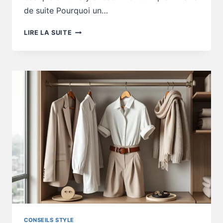
de suite Pourquoi un…
CONSEILS
LIRE LA SUITE
STYLE
:
POURQUOI
TON
LOOK
SIMPLE
NE
MARQUE
PAS
CONSEILS STYLE