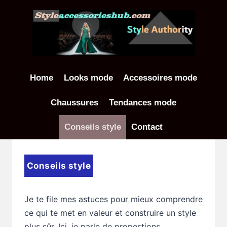
Aller
au
contenu
Home
Looks mode
Accessoires mode
Chaussures
Tendances mode
Conseils style
Contact
Conseils style
Je te file mes astuces pour mieux comprendre
ce qui te met en valeur et construire un style
plus sûr. Ici, je parle de proportions,