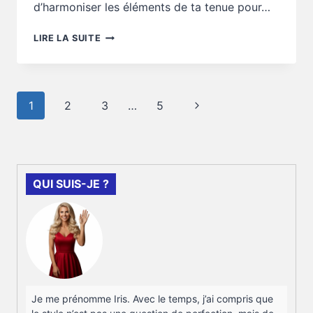
d’harmoniser les éléments de ta tenue pour…
CONSEILS
LIRE LA SUITE
STYLE
:
COMMENT
ÉVITER
Navigation
Page
1
2
3
…
5
L’EFFET
de
TROP
suivante
page
TRAVAILLÉ
QUI SUIS-JE ?
Je me prénomme Iris. Avec le temps, j’ai compris que