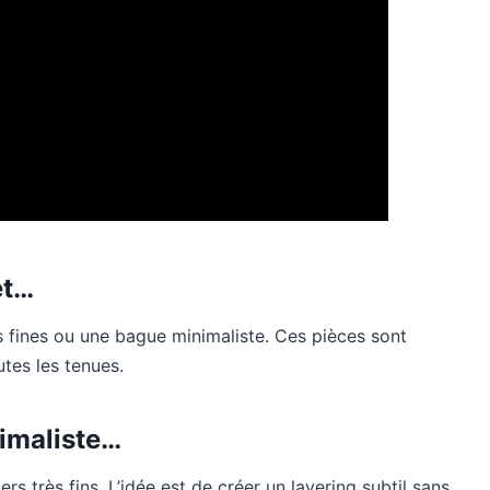
et…
s fines ou une bague minimaliste. Ces pièces sont
tes les tenues.
nimaliste…
rs très fins. L’idée est de créer un layering subtil sans