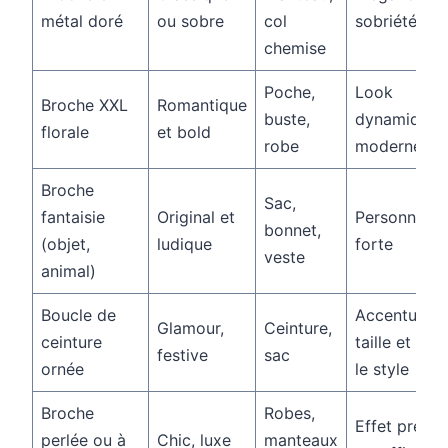
métal doré
ou sobre
col
sobriété
chemise
Poche,
Look
Broche XXL
Romantique
buste,
dynamique 
florale
et bold
robe
moderne
Broche
Sac,
fantaisie
Original et
Personnalisa
bonnet,
(objet,
ludique
forte
veste
animal)
Boucle de
Accentue la
Glamour,
Ceinture,
ceinture
taille et ma
festive
sac
ornée
le style
Broche
Robes,
Effet précie
perlée ou à
Chic, luxe
manteaux