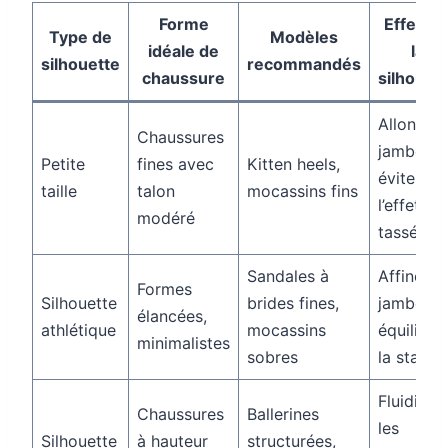
Forme
Effet su
Type de
Modèles
idéale de
la
silhouette
recommandés
chaussure
silhouet
Allonge l
Chaussures
jambe,
Petite
fines avec
Kitten heels,
évite
taille
talon
mocassins fins
l’effet
modéré
tassé
Sandales à
Affine la
Formes
Silhouette
brides fines,
jambe,
élancées,
athlétique
mocassins
équilibre
minimalistes
sobres
la statur
Fluidifie
Chaussures
Ballerines
les
Silhouette
à hauteur
structurées,