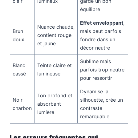
clair
lumineux
garde un bon
équilibre
Effet enveloppant
,
Nuance chaude,
Brun
mais peut parfois
contient rouge
doux
fondre dans un
et jaune
décor neutre
Sublime mais
Blanc
Teinte claire et
parfois trop neutre
cassé
lumineuse
pour ressortir
Dynamise la
Ton profond et
Noir
silhouette, crée un
absorbant
charbon
contraste
lumière
remarquable
Les erreurs fréquentes qui