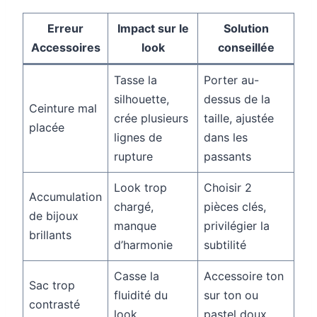
Erreur
Impact sur le
Solution
Accessoires
look
conseillée
Tasse la
Porter au-
silhouette,
dessus de la
Ceinture mal
crée plusieurs
taille, ajustée
placée
lignes de
dans les
rupture
passants
Look trop
Choisir 2
Accumulation
chargé,
pièces clés,
de bijoux
manque
privilégier la
brillants
d’harmonie
subtilité
Casse la
Accessoire ton
Sac trop
fluidité du
sur ton ou
contrasté
look
pastel doux