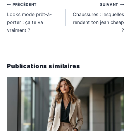
Navigation
PRÉCÉDENT
SUIVANT
de
Looks mode prêt-à-
Chaussures : lesquelles
l’article
porter : ça te va
rendent ton jean cheap
vraiment ?
?
Publications similaires