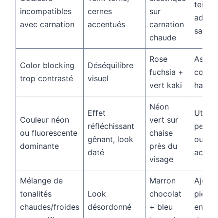
teinte
incompatibles
cernes
sur
adapt
avec carnation
accentués
carnation
sa sai
chaude
Rose
Associ
Color blocking
Déséquilibre
fuchsia +
couleu
trop contrasté
visuel
vert kaki
harmo
Néon
Effet
Utilise
Couleur néon
vert sur
réfléchissant
petits 
ou fluorescente
chaise
gênant, look
ou
dominante
près du
daté
access
visage
Mélange de
Marron
Ajoute
tonalités
Look
chocolat
pièce 
chaudes/froides
désordonné
+ bleu
entre 