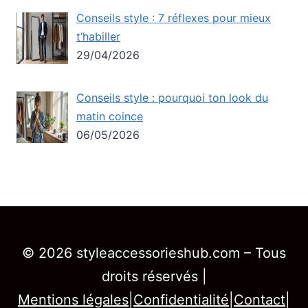
Conseils style : 7 réflexes pour mieux
t’habiller
29/04/2026
Conseils style : pourquoi ton look du
matin coince
06/05/2026
© 2026 styleaccessorieshub.com – Tous
droits réservés |
Mentions légales
|
Confidentialité
|
Contact
|