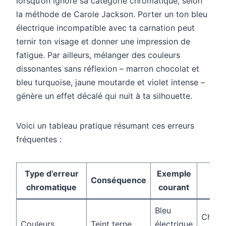
lorsqu’on ignore sa catégorie chromatique, selon
la méthode de Carole Jackson. Porter un ton bleu
électrique incompatible avec ta carnation peut
ternir ton visage et donner une impression de
fatigue. Par ailleurs, mélanger des couleurs
dissonantes sans réflexion – marron chocolat et
bleu turquoise, jaune moutarde et violet intense –
génère un effet décalé qui nuit à ta silhouette.
Voici un tableau pratique résumant ces erreurs
fréquentes :
Type d’erreur
Exemple
Conséquence
Sol
chromatique
courant
Bleu
Choisi
Couleurs
Teint terne,
électrique